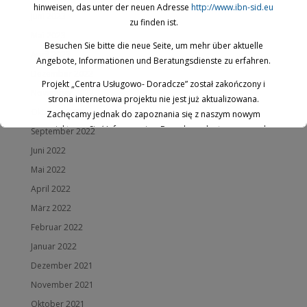
hinweisen, das unter der neuen Adresse
http://www.ibn-sid.eu
Juni 2023
zu finden ist.
Mai 2023
Besuchen Sie bitte die neue Seite, um mehr über aktuelle
April 2023
Angebote, Informationen und Beratungsdienste zu erfahren.
Dezember 2022
Projekt „Centra Usługowo- Doradcze” został zakończony i
November 2022
strona internetowa projektu nie jest już aktualizowana.
Oktober 2022
Zachęcamy jednak do zapoznania się z naszym nowym
projektem: „Sieć Informacyjno-Doradcza, dostępnym pod
September 2022
nowym adresem
www.ibn-sid.eu
.
Juni 2022
Odwiedź naszą stronę, aby poznać aktualne oferty, informacje
Mai 2022
oraz usługi doradcze.
April 2022
März 2022
Dies schließt sich in
17
Sekunden
Februar 2022
Januar 2022
Dezember 2021
November 2021
Oktober 2021