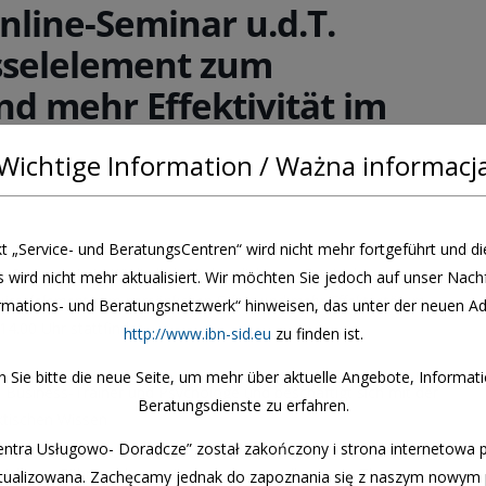
nline-Seminar u.d.T.
üsselelement zum
nd mehr Effektivität im
Wichtige Information / Ważna informacj
t „Service- und BeratungsCentren“ wird nicht mehr fortgeführt und 
 Pomerania in Köslin lädt Sie herzlich zum Deutsch-
s wird nicht mehr aktualisiert. Wir möchten Sie jedoch auf unser Nach
hlüsselelement zum persönlichen Erfolg und mehr Effektivität im
rmations- und Beratungsnetzwerk“ hinweisen, das unter der neuen A
14.00 Uhr stattfindet.
http://www.ibn-sid.eu
zu finden ist.
 Sie bitte die neue Seite, um mehr über aktuelle Angebote, Informat
 Business-Trainer und Psychologe und beschäftigt sich mit der
Beratungsdienste zu erfahren.
ktischen Wissen
insetzen kann. Im Rahmen seiner Tätigkeit plant er und setzt
entra Usługowo- Doradcze” został zakończony i strona internetowa p
ich von Führungskompetenzen ein, vor allem zum Thema
aktualizowana. Zachęcamy jednak do zapoznania się z naszym nowym 