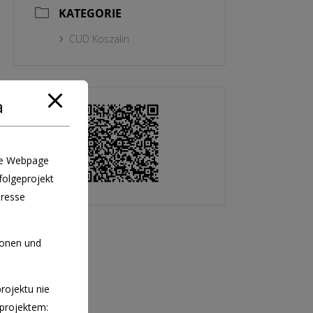
KATEGORIE
CUD Koszalin
a
die Webpage
folgeprojekt
dresse
ionen und
rojektu nie
projektem: