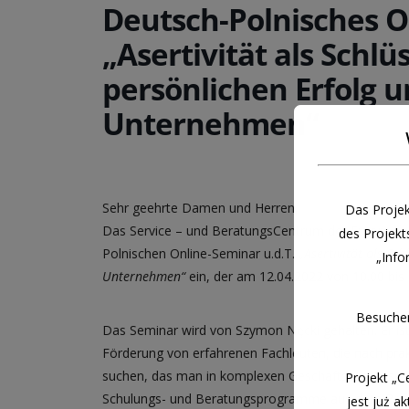
Deutsch-Polnisches O
„Asertivität als Schl
persönlichen Erfolg u
Unternehmen“
Sehr geehrte Damen und Herren,
Das Projek
Das Service – und BeratungsCentrum der Euroregion
des Projekt
Polnischen Online-Seminar u.d.T.
„Asertivität als Sc
„Info
Unternehmen“
ein, der am 12.04.2022 von 10.00 bis 
Besuchen
Das Seminar wird von Szymon Nęcki gehalten. Er ist
Förderung von erfahrenen Fachleuten, die nach pra
suchen, das man in komplexen Geschäftsprozessen e
Projekt „C
Schulungs- und Beratungsprogramme aus dem Bere
jest już 