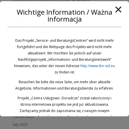
przedsiębiorca wiedzieć powinien”, 25.10.2023
Seminarium on-line pn. „Cyberbezpieczeństwo-
Wichtige Information / Ważna
bezpieczeństwo informacji i ochrona danych osobowych”
informacja
Seminarium on-line pn. „Asertywność”
Rozwiń firmę ze wsparciem Funduszy Europejskich spotkanie
dla przedsiębiorców
Das Projekt „Service- und BeratungsCentren“ wird nicht mehr
fortgeführt und die Webpage des Projekts wird nicht mehr
Recent Comments
aktualisiert. Wir möchten Sie jedoch auf unser
Nachfolgeprojekt „Informations- und Beratungsnetzwerk“
hinweisen, das unter der neuen Adresse
http://www.ibn-sid.eu
Archives
zu finden ist.
październik 2023
Besuchen Sie bitte die neue Seite, um mehr über aktuelle
wrzesień 2023
Angebote, Informationen und Beratungsdienste zu erfahren.
czerwiec 2023
Projekt „Centra Usługowo- Doradcze” został zakończony i
maj 2023
strona internetowa projektu nie jest już aktualizowana.
kwiecień 2023
Zachęcamy jednak do zapoznania się z naszym nowym
marzec 2023
projektem: „Sieć Informacyjno-Doradcza, dostępnym pod
nowym adresem
www.ibn-sid.eu
.
luty 2023