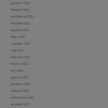
grudzień 2022
Odwiedź naszą stronę, aby poznać aktualne oferty, informacje
oraz usługi doradcze.
listopad 2022
październik 2022
This will close in
16
seconds
wrzesień 2022
sierpień 2022
lipiec 2022
czerwiec 2022
maj 2022
kwiecień 2022
marzec 2022
luty 2022
styczeń 2022
grudzień 2021
listopad 2021
październik 2021
wrzesień 2021