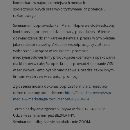
komunikacji w najpopularniejszych mediach
społecznościowych oraz wykorzystywania ich potencjału
reklamowego.
Seminarium poprowadzi Pan Marcin Napierała-doświadczony
konferansjer, prezenter i dziennikarz, posiadający 16-letnie
doświadczenie dziennikarskie (telewizja, prasa), w tym 6-letnie
jako redaktor naczelny. Aktualnie współpracujący z „Gazetą
Wyborczą”. Zarządza wizerunkiem i promocją
międzynarodowej firmy produkującej kosmetyki i opakowania
dla klientów w całej Europie. Kreuje i prowadzi kampanie CSR,
wizerunkowe i employer-brandingowe. Doradza, także innym
firmom w zakresie wizerunku i promocji.
Zgłoszenia można dokonać poprzez formularz rejestracji
online dostępny pod adresem:
https://sbcud.net/events/social-
media-w-marketingu/?occurrence=2023-04-14
Termin nadsyłania zgłoszeń upływa w dniu: 12.04.2023 r.
Udział w seminarium jest BEZPŁATNY.
Seminarium odbędzie się na platformie ZOOM.