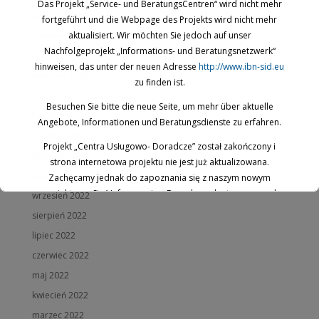
Das Projekt „Service- und BeratungsCentren“ wird nicht mehr
wrzesień 2023
fortgeführt und die Webpage des Projekts wird nicht mehr
aktualisiert. Wir möchten Sie jedoch auf unser
czerwiec 2023
Nachfolgeprojekt „Informations- und Beratungsnetzwerk“
maj 2023
hinweisen, das unter der neuen Adresse
http://www.ibn-sid.eu
kwiecień 2023
zu finden ist.
marzec 2023
Besuchen Sie bitte die neue Seite, um mehr über aktuelle
luty 2023
Angebote, Informationen und Beratungsdienste zu erfahren.
grudzień 2022
Projekt „Centra Usługowo- Doradcze” został zakończony i
listopad 2022
strona internetowa projektu nie jest już aktualizowana.
październik 2022
Zachęcamy jednak do zapoznania się z naszym nowym
projektem: „Sieć Informacyjno-Doradcza, dostępnym pod
wrzesień 2022
nowym adresem
www.ibn-sid.eu
.
sierpień 2022
Odwiedź naszą stronę, aby poznać aktualne oferty, informacje
lipiec 2022
oraz usługi doradcze.
czerwiec 2022
maj 2022
This will close in
17
seconds
kwiecień 2022
marzec 2022